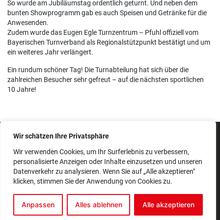
So wurde am Jubiläumstag ordentlich geturnt. Und neben dem
bunten Showprogramm gab es auch Speisen und Getränke für die
Anwesenden.
Zudem wurde das Eugen Egle Turnzentrum – Pfuhl offiziell vom
Bayerischen Turnverband als Regionalstützpunkt bestätigt und um
ein weiteres Jahr verlängert.
Ein rundum schöner Tag! Die Turnabteilung hat sich über die
zahlreichen Besucher sehr gefreut – auf die nächsten sportlichen
10 Jahre!
Wir schätzen Ihre Privatsphäre
IMPRESSUM
SATZUNG
Wir verwenden Cookies, um Ihr Surferlebnis zu verbessern,
personalisierte Anzeigen oder Inhalte einzusetzen und unseren
BEITRAGSORDNUNG
Datenverkehr zu analysieren. Wenn Sie auf „Alle akzeptieren"
DATENSCHUTZERKLÄRUNG
klicken, stimmen Sie der Anwendung von Cookies zu.
© 2026 Alle Rechte vorbehalten | TSV Pfuhl 1894 e. V.
Realisiert mit
fube Codingstudio
Anpassen
Alles ablehnen
Alle akzeptieren