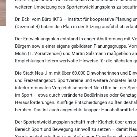
weiteren Umsetzung des Sportentwicklungsplans zu beauftr
Dr. Eckl vom Büro IKPS – Institut für kooperative Planung 
(Dezernat 4) haben den Plan in der Sitzung ausführlich erläut
Der Entwicklungsplan entstand in enger Abstimmung mit Ver
Bürgern sowie einer eigens gebildeten Planungsgruppe. Vo
Mohn (1. Vorsitzender) und Martin Salzmann maßgeblich an d
Empfehlungen liefern wertvolle Hinweise für die nächsten 
Die Stadt Neu-Ulm mit über 60.000 Einwohnerinnen und Einwo
und Freizeitangebot. Sportvereine und weitere Anbieter leis
interkommunalen Vergleich schneidet Neu-Ulm bei der Sporti
im Sport – etwa durch veränderte Bedürfnisse oder Ganztag
Herausforderungen. Künftige Entscheidungen sollten desha
beruhen. Das ist auch angesichts knapper Haushaltsmittel 
Der Sportentwicklungsplan schafft mehr Klarheit über ansteh
Bereich Sport und Bewegung sinnvoll zu setzen – damit Neu-U
Sportangebot erhalten kann. Auf dieser Grundlage gilt es n