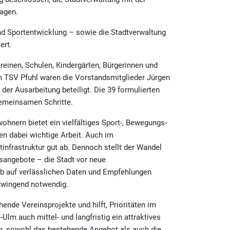
agen.
und Sportentwicklung – sowie die Stadtverwaltung
ert.
einen, Schulen, Kindergärten, Bürgerinnen und
m TSV Pfuhl waren die Vorstandsmitglieder Jürgen
er Ausarbeitung beteiligt. Die 39 formulierten
gemeinsamen Schritte.
hnern bietet ein vielfältiges Sport-, Bewegungs-
ten dabei wichtige Arbeit. Auch im
nfrastruktur gut ab. Dennoch stellt der Wandel
sangebote – die Stadt vor neue
lb auf verlässlichen Daten und Empfehlungen
zwingend notwendig.
ende Vereinsprojekte und hilft, Prioritäten im
lm auch mittel- und langfristig ein attraktives
un, sowohl das bestehende Angebot als auch die