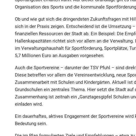
Organisation des Sports und die kommunale Sportförderung
Ob und wie gut sich die dringendsten Zukunftsfragen mit Hi
sich in der Praxis zeigen. Entscheidend ist die Umsetzung –
finanziellen Ressourcen der Stadt ab. Ein Beispiel: Die Em
Hallenkapazitäten richtet sich vor allem an die Verwaltung.
im Verwaltungshaushalt für Sportförderung, Sportplätze, Tur
5,7 Millionen Euro an Ausgaben vorgesehen.
Auch die Sportvereine – darunter der TSV Pfuhl – sind dir
Diese betreffen vor allem die Vereinsentwicklung, neue Sp
Zusammenarbeit mit Schulen und Kindergärten. Aktuell ist 
Grundschulen ein zentrales Thema. Hier setzt die Stadt auf
Zusammenhang ist zeitnah ein „Ganztagesgipfel Schulen und
einladen wird.
Ein dauerhaftes, aktives Engagement der Sportvereine wird k
Bedeutung sein.
Die im Plan formulierten Ziele und Empfehlungen – etwa z