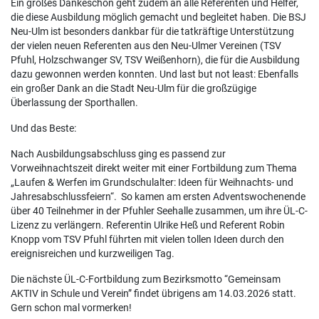
Ein großes Dankeschön geht zudem an alle Referenten und Helfer,
die diese Ausbildung möglich gemacht und begleitet haben. Die BSJ
Neu-Ulm ist besonders dankbar für die tatkräftige Unterstützung
der vielen neuen Referenten aus den Neu-Ulmer Vereinen (TSV
Pfuhl, Holzschwanger SV, TSV Weißenhorn), die für die Ausbildung
dazu gewonnen werden konnten. Und last but not least: Ebenfalls
ein großer Dank an die Stadt Neu-Ulm für die großzügige
Überlassung der Sporthallen.
Und das Beste:
Nach Ausbildungsabschluss ging es passend zur
Vorweihnachtszeit direkt weiter mit einer Fortbildung zum Thema
„Laufen & Werfen im Grundschulalter: Ideen für Weihnachts- und
Jahresabschlussfeiern“. So kamen am ersten Adventswochenende
über 40 Teilnehmer in der Pfuhler Seehalle zusammen, um ihre ÜL-C-
Lizenz zu verlängern. Referentin Ulrike Heß und Referent Robin
Knopp vom TSV Pfuhl führten mit vielen tollen Ideen durch den
ereignisreichen und kurzweiligen Tag.
Die nächste ÜL-C-Fortbildung zum Bezirksmotto “Gemeinsam
AKTIV in Schule und Verein” findet übrigens am 14.03.2026 statt.
Gern schon mal vormerken!