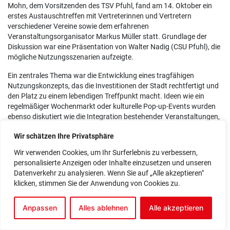
Mohn, dem Vorsitzenden des TSV Pfuhl, fand am 14. Oktober ein
erstes Austauschtreffen mit Vertreterinnen und Vertretern
verschiedener Vereine sowie dem erfahrenen
Veranstaltungsorganisator Markus Müller statt. Grundlage der
Diskussion war eine Präsentation von Walter Nadig (CSU Pfuhl), die
mögliche Nutzungsszenarien aufzeigte.
Ein zentrales Thema war die Entwicklung eines tragfähigen
Nutzungskonzepts, das die Investitionen der Stadt rechtfertigt und
den Platz zu einem lebendigen Treffpunkt macht. Ideen wie ein
regelmäßiger Wochenmarkt oder kulturelle Pop-up-Events wurden
ebenso diskutiert wie die Integration bestehender Veranstaltungen,
wie etwa das Maibaumstellen oder das Adventssingen.
Wir schätzen Ihre Privatsphäre
Besondere Bedeutung kommt dabei dem angrenzenden,
Wir verwenden Cookies, um Ihr Surferlebnis zu verbessern,
denkmalgeschützten Zehntstadel zu. Dieser wird derzeit nur im
personalisierte Anzeigen oder Inhalte einzusetzen und unseren
Winter als Stellplatz für Wohnmobile genutzt. Markus Müller
Datenverkehr zu analysieren. Wenn Sie auf „Alle akzeptieren"
betonte: „Die Mitnutzung des Zehntstadels würde, in Kombination
klicken, stimmen Sie der Anwendung von Cookies zu.
mit dem neuen Stadtteilplatz, sehr dazu beitragen, einen neuen,
charmanten Treffpunkt fürs Pfuhler Leben zu gestalten.“ Die
Vereine sehen hier großes Potenzial – sowohl für kulturelle als auch
Anpassen
Alles ablehnen
Alle akzeptieren
für gemeinschaftliche Nutzungen.