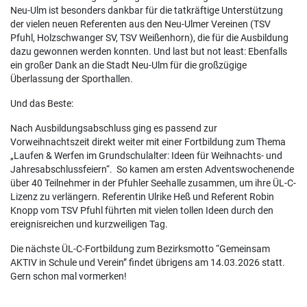
Neu-Ulm ist besonders dankbar für die tatkräftige Unterstützung
der vielen neuen Referenten aus den Neu-Ulmer Vereinen (TSV
Pfuhl, Holzschwanger SV, TSV Weißenhorn), die für die Ausbildung
dazu gewonnen werden konnten. Und last but not least: Ebenfalls
ein großer Dank an die Stadt Neu-Ulm für die großzügige
Überlassung der Sporthallen.
Und das Beste:
Nach Ausbildungsabschluss ging es passend zur
Vorweihnachtszeit direkt weiter mit einer Fortbildung zum Thema
„Laufen & Werfen im Grundschulalter: Ideen für Weihnachts- und
Jahresabschlussfeiern“. So kamen am ersten Adventswochenende
über 40 Teilnehmer in der Pfuhler Seehalle zusammen, um ihre ÜL-C-
Lizenz zu verlängern. Referentin Ulrike Heß und Referent Robin
Knopp vom TSV Pfuhl führten mit vielen tollen Ideen durch den
ereignisreichen und kurzweiligen Tag.
Die nächste ÜL-C-Fortbildung zum Bezirksmotto “Gemeinsam
AKTIV in Schule und Verein” findet übrigens am 14.03.2026 statt.
Gern schon mal vormerken!