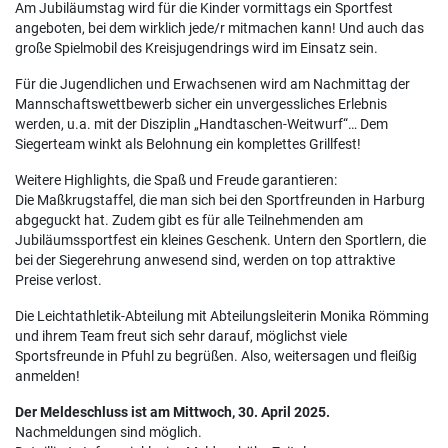
Am Jubiläumstag wird für die Kinder vormittags ein Sportfest
angeboten, bei dem wirklich jede/r mitmachen kann! Und auch das
große Spielmobil des Kreisjugendrings wird im Einsatz sein.
Für die Jugendlichen und Erwachsenen wird am Nachmittag der
Mannschaftswettbewerb sicher ein unvergessliches Erlebnis
werden, u.a. mit der Disziplin „Handtaschen-Weitwurf“… Dem
Siegerteam winkt als Belohnung ein komplettes Grillfest!
Weitere Highlights, die Spaß und Freude garantieren:
Die Maßkrugstaffel, die man sich bei den Sportfreunden in Harburg
abgeguckt hat. Zudem gibt es für alle Teilnehmenden am
Jubiläumssportfest ein kleines Geschenk. Untern den Sportlern, die
bei der Siegerehrung anwesend sind, werden on top attraktive
Preise verlost.
Die Leichtathletik-Abteilung mit Abteilungsleiterin Monika Römming
und ihrem Team freut sich sehr darauf, möglichst viele
Sportsfreunde in Pfuhl zu begrüßen. Also, weitersagen und fleißig
anmelden!
Der Meldeschluss ist am Mittwoch, 30. April 2025.
Nachmeldungen sind möglich.