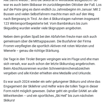
Alle Jahre wieder… sind die Skikurse in Windeseile ausgebucht! So
war es auch beim Skibasar im zurückliegenden Oktober der Fall. Los
auf die Piste ging es dann endlich zu Jahresbeginn im Januar: Mit 2
Bussen und vielen Selbstfahrern machte man sich auf den Weg
nach Bergwang in Tirol. An den 4 Skikurstagen nahmen insgesamt
123 Wintersportbegeisterte teil. Vom Bambinikurs bis zum
Skiguiding wurden wieder viele Skigruppen angeboten.
Neben dem großen Spaß bei den Abfahrten freute man sich auch
gemeinsam über die Mittagspausen. Die Busfahrer der Firma
Fromm verpflegten die sportlich Aktiven mit roten Würsten und
Wienerle – genau die richtige Stärkung.
Die Tage in den Tiroler Bergen vergingen wie im Fluge und ehe man
sich versah, war auch schon der letzte Skikurstag angebrochen.
Beim Abschlussrennen wurden Schneemännchenabzeichen
vergeben und alle Kinder erhielten eine Medaille und Urkunde.
Es war auch 2024 wieder ein sehr gelungener Skikurs und ohne das
Engagement der Skilehrer und Helfer wäre die tollen Tage in dieser
Form nicht möglich gewesen. Daher geht ein großer DANK an alle
Mitwirkenden – und ein sportliches „Ski Heil“ bis zum nächsten
Skikurs!