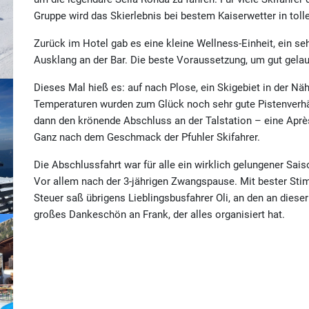
Gruppe wird das Skierlebnis bei bestem Kaiserwetter in toll
Zurück im Hotel gab es eine kleine Wellness-Einheit, ein s
Ausklang an der Bar. Die beste Voraussetzung, um gut gela
Dieses Mal hieß es: auf nach Plose, ein Skigebiet in der Nä
Temperaturen wurden zum Glück noch sehr gute Pistenverhä
dann den krönende Abschluss an der Talstation – eine Après
Ganz nach dem Geschmack der Pfuhler Skifahrer.
Die Abschlussfahrt war für alle ein wirklich gelungener Sai
Vor allem nach der 3-jährigen Zwangspause. Mit bester St
Steuer saß übrigens Lieblingsbusfahrer Oli, an den an dieser
großes Dankeschön an Frank, der alles organisiert hat.