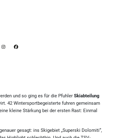
den und so ging es für die Pfuhler
Skiabteilung
wirt. 42 Wintersportbegeisterte fuhren gemeinsam
eine kleine Stärkung bei der ersten Rast: Einmal
nauer gesagt: ins Skigebiet „Superski Dolomiti“,
 das Highlight schlechthin. Und auch die TSV-