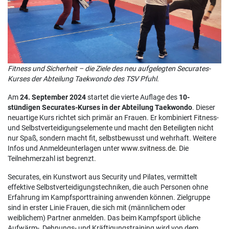
Fitness und Sicherheit – die Ziele des neu aufgelegten Securates-
Kurses der Abteilung Taekwondo des TSV Pfuhl.
Am
24. September 2024
startet die vierte Auflage des
10-
stündigen Securates-Kurses in der Abteilung Taekwondo
. Dieser
neuartige Kurs richtet sich primär an Frauen. Er kombiniert Fitness-
und Selbstverteidigungselemente und macht den Beteiligten nicht
nur Spaß, sondern macht fit, selbstbewusst und wehrhaft. Weitere
Infos und Anmeldeunterlagen unter
www.svitness.de
. Die
Teilnehmerzahl ist begrenzt.
Securates, ein Kunstwort aus Security und Pilates, vermittelt
effektive Selbstverteidigungstechniken, die auch Personen ohne
Erfahrung im Kampfsporttraining anwenden können. Zielgruppe
sind in erster Linie Frauen, die sich mit (männlichem oder
weiblichem) Partner anmelden. Das beim Kampfsport übliche
Aufwärm-, Dehnungs- und Kräftigungstraining wird von dem