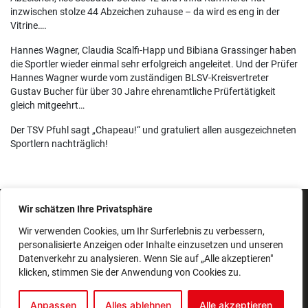
inzwischen stolze 44 Abzeichen zuhause – da wird es eng in der
Vitrine….
Hannes Wagner, Claudia Scalfi-Happ und Bibiana Grassinger haben
die Sportler wieder einmal sehr erfolgreich angeleitet. Und der Prüfer
Hannes Wagner wurde vom zuständigen BLSV-Kreisvertreter
Gustav Bucher für über 30 Jahre ehrenamtliche Prüfertätigkeit
gleich mitgeehrt…
Der TSV Pfuhl sagt „Chapeau!“ und gratuliert allen ausgezeichneten
Sportlern nachträglich!
Wir schätzen Ihre Privatsphäre
IMPRESSUM
SATZUNG
Wir verwenden Cookies, um Ihr Surferlebnis zu verbessern,
personalisierte Anzeigen oder Inhalte einzusetzen und unseren
BEITRAGSORDNUNG
Datenverkehr zu analysieren. Wenn Sie auf „Alle akzeptieren"
DATENSCHUTZERKLÄRUNG
klicken, stimmen Sie der Anwendung von Cookies zu.
© 2026 Alle Rechte vorbehalten | TSV Pfuhl 1894 e. V.
Realisiert mit
fube Codingstudio
Anpassen
Alles ablehnen
Alle akzeptieren