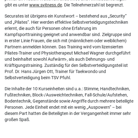
gibt es unter
www.svitness.de
. Die Teilnehmerzahl ist begrenzt.
Securates ist übrigens ein Kunstwort – bestehend aus „Security“
und „Pilates“. Hier werden effektive Selbstverteidigungstechniken
erlernt, die auch für Personen ohne Erfahrung im
Kampfsporttraining geeignet und anwendbar sind. Zielgruppe sind
in erster Linie Frauen, die sich mit (männlichem oder weiblichem)
Partnern anmelden können. Das Training wird vom lizensierten
Pilates-Trainer und Physiotherapeut Michael Wagner durchgeführt
und beinhaltet sowohl Aufwärm-, als auch Dehnungs- und
Kräftigungstraining. Zuständig für den Selbstverteidigungsteil ist
Prof. Dr. Hans Jürgen Ott, Trainer für Taekwondo und
Selbstverteidigung beim TSV Pfuhl.
Die Inhalte der 10 Kurseinheiten sind u.a.: Stimme, Handtechniken,
Fußtechniken, Block-/Ausweichtechniken, Fall-Schule/Aufstehen,
Bodentechnik, Gegenstände sowie Angriffe durch mehrere beteiligte
Personen. Jede Einheit endet mit ein wenig „Auspowern“ – bei
diesem Part hatten die Beteiligten in der Vergangenheit immer sehr
großen Spaß.