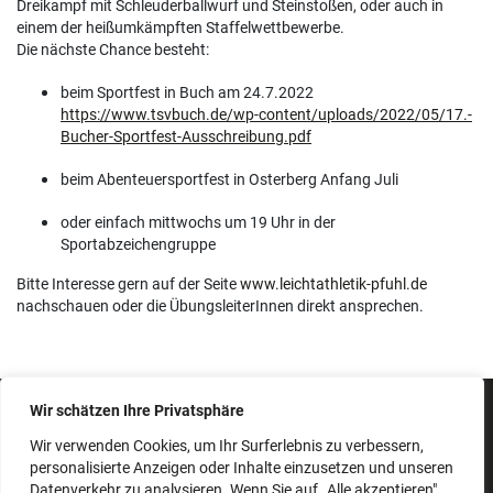
Dreikampf mit Schleuderballwurf und Steinstoßen, oder auch in
einem der heißumkämpften Staffelwettbewerbe.
Die nächste Chance besteht:
beim Sportfest in Buch am 24.7.2022
https://www.tsvbuch.de/wp-content/uploads/2022/05/17.-
Bucher-Sportfest-Ausschreibung.pdf
beim Abenteuersportfest in Osterberg Anfang Juli
oder einfach mittwochs um 19 Uhr in der
Sportabzeichengruppe
Bitte Interesse gern auf der Seite
www.leichtathletik-pfuhl.de
nachschauen oder die ÜbungsleiterInnen direkt ansprechen.
Wir schätzen Ihre Privatsphäre
IMPRESSUM
SATZUNG
Wir verwenden Cookies, um Ihr Surferlebnis zu verbessern,
personalisierte Anzeigen oder Inhalte einzusetzen und unseren
BEITRAGSORDNUNG
Datenverkehr zu analysieren. Wenn Sie auf „Alle akzeptieren"