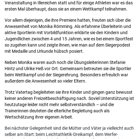
Veranstaltung in Illereichen statt und für einige Athleten war es das
ersten Mal überhaupt, dass sie an einem Wettkampf teilnahmen.
Vor allem diejenigen, die ihre Premiere hatten, freuten sich über die
Anwesenheit von Monika Römming. Als erfahrene Überleiterin und
aktive Sportlerin mit Vorbildfunktion erklärte sie den Kindern und
Jugendlichen zwischen 4 und 15 Jahren, wie es bei einem Sportfest
so zugehen kann und zeigte ihnen, wie man auf dem Siegerpodest
mit Medaille und Urkunde hübsch posiert.
Neben Monika waren auch noch die Übungsleiterinnen Stefanie
Hintz und Ulrike Heß vor Ort. Gemeinsam betreuten sie die Sportler
beim Wettkampf und der Siegerehrung. Besonders erfreulich war
außerdem die Anwesenheit so vieler Eltern.
Trotz Vatertag begleiteten sie ihre Kinder und gingen ganz bewusst
keiner anderen Freizeitbeschäftigung nach. Soviel Unterstützung ist
heutzutage leider nicht mehr selbstverständlich – und die
Trainerinnen deuteten die elterliche Begleitung auch als
Wertschätzung ihrer eigenen Arbeit.
Bei nächster Gelegenheit sind die Mütter und Väter ja vielleicht auch
selber am Start: beim Leichtathletik-Dreikampf, dem Werfer-