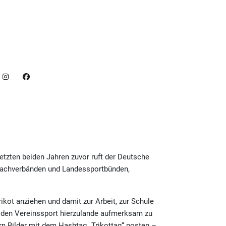
letzten beiden Jahren zuvor ruft der Deutsche
tfachverbänden und Landessportbünden,
kot anziehen und damit zur Arbeit, zur Schule
f den Vereinssport hierzulande aufmerksam zu
rn Bilder mit dem Hashtag „Trikottag“ posten –