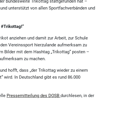
 der bundesweite Trikottag stattgefunden hat –
nd unterstützt von allen Sportfachverbänden und
#Trikottag!“
kot anziehen und damit zur Arbeit, zur Schule
f den Vereinssport hierzulande aufmerksam zu
rn Bilder mit dem Hashtag „Trikottag“ posten –
g aufmerksam zu machen.
und hofft, dass „der Trikottag wieder zu einem
t“ wird. In Deutschland gibt es rund 86.000
elle
Pressemitteilung des DOSB
durchlesen, in der