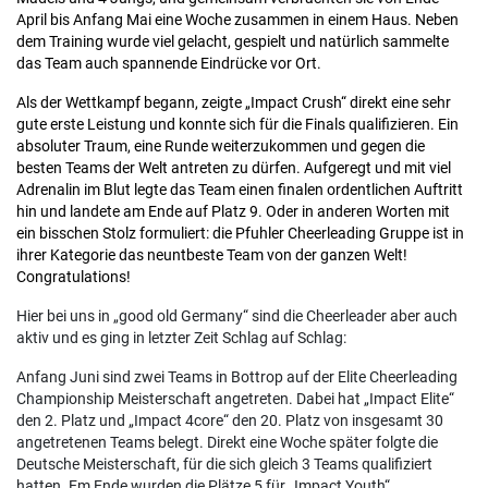
April bis Anfang Mai eine Woche zusammen in einem Haus. Neben
dem Training wurde viel gelacht, gespielt und natürlich sammelte
das Team auch spannende Eindrücke vor Ort.
Als der Wettkampf begann, zeigte „Impact Crush“ direkt eine sehr
gute erste Leistung und konnte sich für die Finals qualifizieren. Ein
absoluter Traum, eine Runde weiterzukommen und gegen die
besten Teams der Welt antreten zu dürfen. Aufgeregt und mit viel
Adrenalin im Blut legte das Team einen finalen ordentlichen Auftritt
hin und landete am Ende auf Platz 9. Oder in anderen Worten mit
ein bisschen Stolz formuliert: die Pfuhler Cheerleading Gruppe ist in
ihrer Kategorie das neuntbeste Team von der ganzen Welt!
Congratulations!
Hier bei uns in „good old Germany“ sind die Cheerleader aber auch
aktiv und es ging in letzter Zeit Schlag auf Schlag:
Anfang Juni sind zwei Teams in Bottrop auf der Elite Cheerleading
Championship Meisterschaft angetreten. Dabei hat „Impact Elite“
den 2. Platz und „Impact 4core“ den 20. Platz von insgesamt 30
angetretenen Teams belegt. Direkt eine Woche später folgte die
Deutsche Meisterschaft, für die sich gleich 3 Teams qualifiziert
hatten. Em Ende wurden die Plätze 5 für „Impact Youth“,