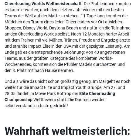
Cheerleading Worlds Weltmeisterschaft
. Die Pfuhlerinnen konnten
es kaum erwarten, nach dem letzten Jahr wieder mit den besten
Teams der Welt auf der Matte zu stehen. 11 Tage lang konnten die
Mädchen den Traum eines jeden Cheerleaders vor Ort ausleben –
Shoppen, Disney World, Daytona Beach und natürlich die Teilnahme
an den Cheerleading Worlds selbst. Nach 12 Monaten harter Arbeit
mit dem Trainer, mit viel Mühen, Tränen, Freude und Ehrgeiz glänzte
und strahlte Impact Elite in den USA mit der gezeigten Leistung. Am
Ende gab es die entsprechende Belohnung: Von 40 angetretenen
Teams, aus der größten Kategorie des kompletten Worlds-
Wochenendes, konnten sich die Pfuhler Mädels durchsetzen und
den 8. Platz mit nach Hause nehmen.
Und als wäre das nicht schon großartig genug. Im Mai geht es noch
weiter für die Impact Elite und Impact Youth Gruppe. Am 27. und
28.05. findet im Movie Park Bottrop der
Elite Cheerleading
Championship
Wettbewerb statt. Die Daumen werden
selbstverständlich feste gedrückt!
Wahrhaft weltmeisterlich: