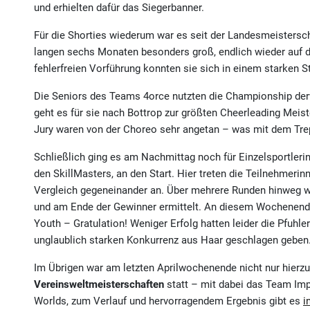
und erhielten dafür das Siegerbanner.
Für die Shorties wiederum war es seit der Landesmeisterscha
langen sechs Monaten besonders groß, endlich wieder auf de
fehlerfreien Vorführung konnten sie sich in einem starken Sta
Die Seniors des Teams 4orce nutzten die Championship derw
geht es für sie nach Bottrop zur größten Cheerleading Meis
Jury waren von der Choreo sehr angetan – was mit dem Tre
Schließlich ging es am Nachmittag noch für Einzelsportler
den SkillMasters, an den Start. Hier treten die Teilnehmeri
Vergleich gegeneinander an. Über mehrere Runden hinweg 
und am Ende der Gewinner ermittelt. An diesem Wochenende
Youth – Gratulation! Weniger Erfolg hatten leider die Pfuhl
unglaublich starken Konkurrenz aus Haar geschlagen geben
Im Übrigen war am letzten Aprilwochenende nicht nur hierzu
Vereinsweltmeisterschaften
statt – mit dabei das Team Imp
Worlds, zum Verlauf und hervorragendem Ergebnis gibt es
i