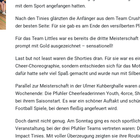
mit dem Sport angefangen hatten.
Nach den Tinies glänzten die Anfänger aus dem Team Crush
der besten Seite: Für sie gab es am Ende den versilberten Pl
Für das Team Littles war es bereits die dritte Meisterschaf
prompt mit Gold ausgezeichnet – sensationell!
Last but not least waren die Shorties dran. Für sie war es e
Cheer-Choreographie, sondern entschieden sich für das Mot
dafür hatte sehr viel Spaß gemacht und wurde nun mit Silbe
Parallel zur Meisterschaft in der Ulmer Kuhberghalle ware
Wochenende: Die Pfuhler Cheerleaderinnen Youth, 4orce, Sh
bei ihrem Saisonstart. Es war ein schöner Auftakt und schü
Football Spiele, bei denen fleißig angefeuert wird.
Doch damit nicht genug. Am Sonntag ging es noch sportlich
Veranstaltung, bei der drei Pfuhler Teams vertreten waren:
Impact Tinies. Mit voller Überzeugung zeigten sie ihre Routi