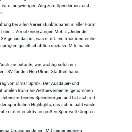
nd, vom langwierigen Weg zum Spenderherz und
e.
tung bei allen Vereinsfunktionären in aller Form
rt der 1. Vorsitzende Jürgen Mohn. „Jeder der
SV genau das ist, was er ist: ein traditionsreicher
eprägten gesellschaftlich-sozialen Miteinander
uch sie betonte, wie wichtig solch ein
er TSV für den Neu-Ulmer Stadtteil habe.
rag von Elmar Sprink. Der Ausdauer- und
ernationalen Ironman-Wettbewerben teilgenommen
 ein lebensrettendes Spenderorgan und hat sich mit
er sportlichen Highlights, das schon bald wieder
heute nimmt er aktiv an großen Sportwettkämpfen
Thema Organspende ein. Mit seiner eigenen