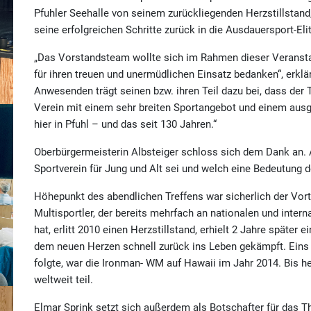
Pfuhler Seehalle von seinem zurückliegenden Herzstillsta
seine erfolgreichen Schritte zurück in die Ausdauersport-Elit
„Das Vorstandsteam wollte sich im Rahmen dieser Veranstal
für ihren treuen und unermüdlichen Einsatz bedanken“, erklä
Anwesenden trägt seinen bzw. ihren Teil dazu bei, dass der T
Verein mit einem sehr breiten Sportangebot und einem ausg
hier in Pfuhl – und das seit 130 Jahren.“
Oberbürgermeisterin Albsteiger schloss sich dem Dank an. A
Sportverein für Jung und Alt sei und welch eine Bedeutung d
Höhepunkt des abendlichen Treffens war sicherlich der Vort
Multisportler, der bereits mehrfach an nationalen und int
hat, erlitt 2010 einen Herzstillstand, erhielt 2 Jahre später
dem neuen Herzen schnell zurück ins Leben gekämpft. Eins d
folgte, war die Ironman- WM auf Hawaii im Jahr 2014. Bis 
weltweit teil.
Elmar Sprink setzt sich außerdem als Botschafter für das 