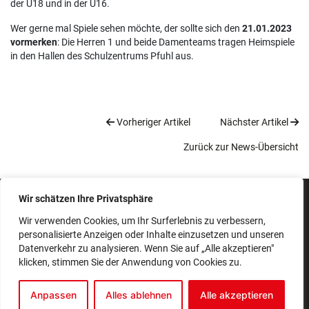
der U18 und in der U16.
Wer gerne mal Spiele sehen möchte, der sollte sich den
21.01.2023
vormerken
: Die Herren 1 und beide Damenteams tragen Heimspiele
in den Hallen des Schulzentrums Pfuhl aus.
Vorheriger Artikel
Nächster Artikel
Zurück zur News-Übersicht
Wir schätzen Ihre Privatsphäre
IMPRESSUM
SATZUNG
Wir verwenden Cookies, um Ihr Surferlebnis zu verbessern,
personalisierte Anzeigen oder Inhalte einzusetzen und unseren
BEITRAGSORDNUNG
Datenverkehr zu analysieren. Wenn Sie auf „Alle akzeptieren"
DATENSCHUTZERKLÄRUNG
klicken, stimmen Sie der Anwendung von Cookies zu.
© 2026 Alle Rechte vorbehalten | TSV Pfuhl 1894 e. V.
Realisiert mit
fube Codingstudio
Anpassen
Alles ablehnen
Alle akzeptieren